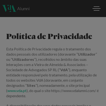
Alumni
Política de Privacidade
Esta Política de Privacidade regula o tratamento dos
dados pessoais dos utilizadores (doravante “
Utilizador
”
ou “
Utilizadores
”), recolhidos no âmbito das suas
interações com a Vieira de Almeida & Associados –
Sociedade de Advogados SP RL (“
VdA
”), enquanto
entidade responsável pelo tratamento, pela utilização de
todos os websites VdA (doravante, em conjunto
designados “
Sites
”), nomeadamente, o site principal
(
www.vda.pt
), do qual o site https://www.vdalumni.com/ é
dependente.
A disponibilização dos seus dados pessoais implica o